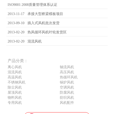
ISO9001:2008质量管理体系认证
2013-11-17 承接大型桥梁模板项目
2013-09-10 插入式风机批次发货
2013-02-20 热风循环风机叶轮发货区
2013-02-20 混流风机
产品分类：
离心风机
轴流风机
混流风机
高压风机
高温风机
热循环风机
不锈钢风机
锅炉风机
除尘风机
空调风机
屋顶风机
防腐风机
物料风机
纺织风机
专用风机
风机配件