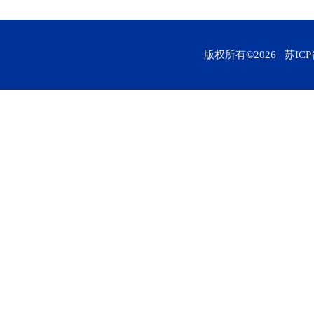
版权所有©2026
苏ICP