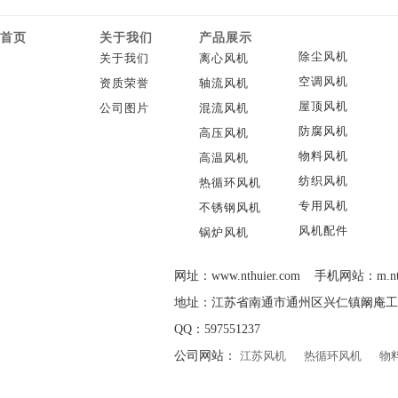
首页
关于我们
产品展示
除尘风机
关于我们
离心风机
空调风机
资质荣誉
轴流风机
屋顶风机
公司图片
混流风机
防腐风机
高压风机
物料风机
高温风机
纺织风机
热循环风机
专用风机
不锈钢风机
风机配件
锅炉风机
网址：www.nthuier.com 手机网站：m.nthu
地址：江苏省南通市通州区兴仁镇阚庵工业区
QQ：597551237
公司网站：
江苏风机
热循环风机
物