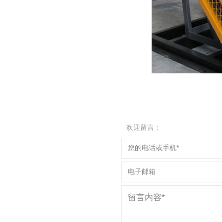
欢迎留言：