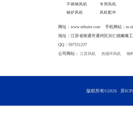
不锈钢风机
专用风机
锅炉风机
风机配件
网址：www.nthuier.com 手机网站：m.nthu
地址：江苏省南通市通州区兴仁镇阚庵工业区
QQ：597551237
公司网站：
江苏风机
热循环风机
物
版权所有©2026
苏ICP