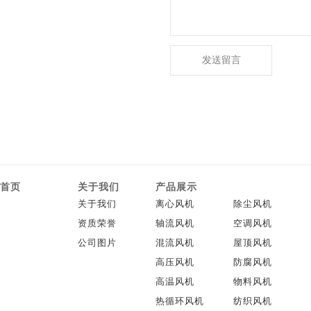
首页
关于我们
产品展示
关于我们
离心风机
除尘风机
资质荣誉
轴流风机
空调风机
公司图片
混流风机
屋顶风机
高压风机
防腐风机
高温风机
物料风机
热循环风机
纺织风机