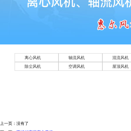
离心风机
轴流风机
混流风机
除尘风机
空调风机
屋顶风机
上一页：没有了